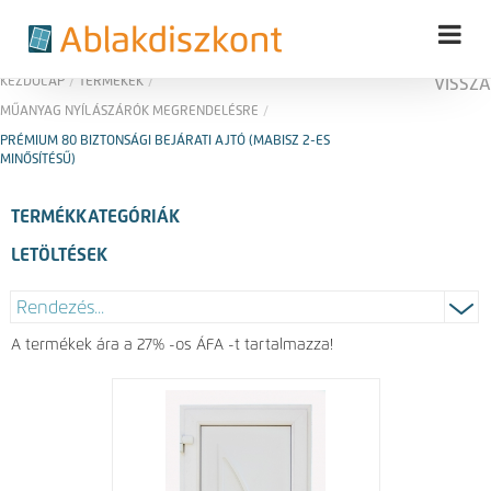
KEZDŐLAP
/
TERMÉKEK
/
VISSZA
MŰANYAG NYÍLÁSZÁRÓK MEGRENDELÉSRE
/
PRÉMIUM 80 BIZTONSÁGI BEJÁRATI AJTÓ (MABISZ 2-ES
MINŐSÍTÉSŰ)
TERMÉKKATEGÓRIÁK
LETÖLTÉSEK
A termékek ára a 27% -os ÁFA -t tartalmazza!