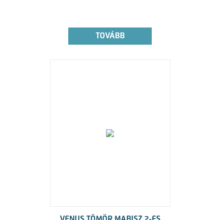
TOVÁBB
VENUS TÖMÖR MABISZ 2-ES