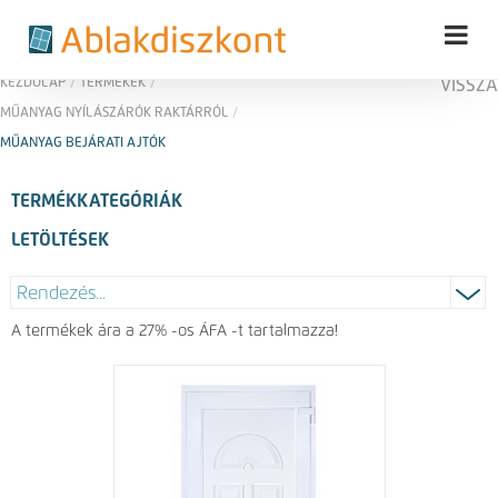
KEZDŐLAP
/
TERMÉKEK
/
VISSZA
MŰANYAG NYÍLÁSZÁRÓK RAKTÁRRÓL
/
MŰANYAG BEJÁRATI AJTÓK
TERMÉKKATEGÓRIÁK
LETÖLTÉSEK
A termékek ára a 27% -os ÁFA -t tartalmazza!