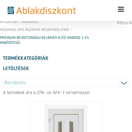
KEZDŐLAP
/
TERMÉKEK
/
VISSZA
MŰANYAG NYÍLÁSZÁRÓK MEGRENDELÉSRE
/
PRÉMIUM 80 BIZTONSÁGI BEJÁRATI AJTÓ (MABISZ 2-ES
MINŐSÍTÉSŰ)
TERMÉKKATEGÓRIÁK
LETÖLTÉSEK
A termékek ára a 27% -os ÁFA -t tartalmazza!