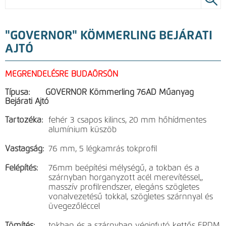
"GOVERNOR" KÖMMERLING BEJÁRATI
AJTÓ
MEGRENDELÉSRE BUDAÖRSÖN
Típusa: GOVERNOR Kömmerling 76AD Műanyag
Bejárati Ajtó
Tartozéka:
fehér 3 csapos kilincs, 20 mm hőhídmentes
alumínium küszöb
Vastagság:
76 mm, 5 légkamrás tokprofil
Felépítés:
76mm beépítési mélységű, a tokban és a
szárnyban horganyzott acél merevítéssel,,
masszív profilrendszer, elegáns szögletes
vonalvezetésű tokkal, szögletes szárnnyal és
üvegezőléccel
Tömítés:
tokban és a szárnyban végigfutó kettős EPDM