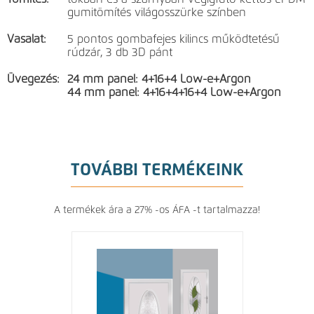
gumitömítés világosszürke színben
Vasalat:
5 pontos gombafejes kilincs működtetésű
rúdzár, 3 db 3D pánt
Üvegezés:
24 mm panel: 4+16+4 Low-e+Argon
44 mm panel: 4+16+4+16+4 Low-e+Argon
TOVÁBBI TERMÉKEINK
A termékek ára a 27% -os ÁFA -t tartalmazza!